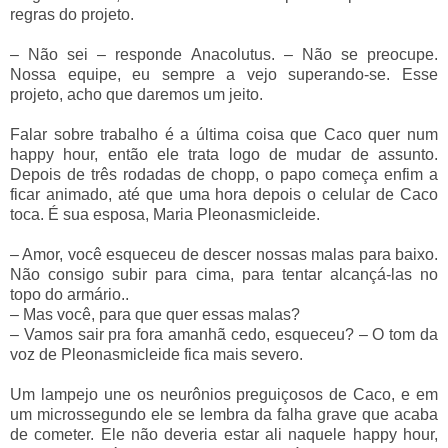
regras do projeto.
–
Não sei
–
responde Anacolutus.
–
Não se preocupe.
Nossa equipe, eu sempre a vejo superando-se. Esse
projeto, acho que daremos um jeito.
Falar sobre trabalho é a última coisa que Caco quer num
happy hour, então ele trata logo de mudar de assunto.
Depois de três rodadas de chopp, o papo começa enfim a
ficar animado, até que uma hora depois o celular de Caco
toca. É sua esposa, Maria Pleonasmicleide.
–
Amor, você esqueceu de descer nossas malas para baixo.
Não consigo subir para cima, para tentar alcançá-las no
topo do armário..
–
Mas você, para que quer essas malas?
–
Vamos sair pra fora amanhã cedo, esqueceu?
–
O tom da
voz de Pleonasmicleide fica mais severo.
Um lampejo une os neurônios preguiçosos de Caco, e em
um microssegundo ele se lembra da falha grave que acaba
de cometer. Ele não deveria estar ali naquele happy hour,