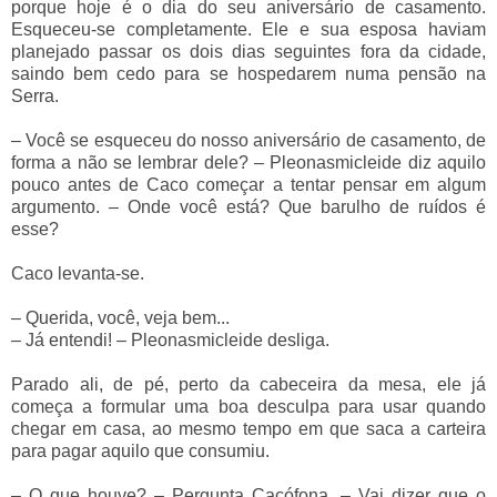
porque hoje é o dia do seu aniversário de casamento.
Esqueceu-se completamente. Ele e sua esposa haviam
planejado passar os dois dias seguintes fora da cidade,
saindo bem cedo para se hospedarem numa pensão na
Serra.
–
Você se esqueceu do nosso aniversário de casamento, de
forma a não se lembrar dele?
–
Pleonasmicleide diz aquilo
pouco antes de Caco começar a tentar pensar em algum
argumento.
–
Onde você está? Que barulho de ruídos é
esse?
Caco levanta-se.
–
Querida, você, veja bem...
–
Já entendi!
–
Pleonasmicleide desliga.
Parado ali, de pé, perto da cabeceira da mesa, ele já
começa a formular uma boa desculpa para usar quando
chegar em casa, ao mesmo tempo em que saca a carteira
para pagar aquilo que consumiu.
–
O que houve?
–
Pergunta Cacófona.
–
Vai dizer que o