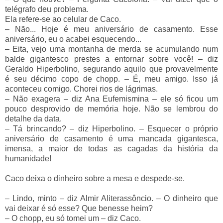
telégrafo deu problema.
Ela refere-se ao celular de Caco.
–
Não... Hoje é meu aniversário de casamento. Esse
aniversário, eu o acabei esquecendo...
–
Eita, vejo uma montanha de merda se acumulando num
balde gigantesco prestes a entornar sobre você!
–
diz
Geraldo Hiperbolino, segurando aquilo que provavelmente
é seu décimo copo de chopp.
–
É, meu amigo. Isso já
aconteceu comigo. Chorei rios de lágrimas.
–
Não exagera
–
diz Ana Eufemismina
–
ele só ficou um
pouco desprovido de memória hoje. Não se lembrou do
detalhe da data.
–
Tá brincando?
–
diz Hiperbolino.
–
Esquecer o próprio
aniversário de casamento é uma mancada gigantesca,
imensa, a maior de todas as cagadas da história da
humanidade!
Caco deixa o dinheiro sobre a mesa e despede-se.
–
Lindo, minto
–
diz Almir Aliterassôncio.
–
O dinheiro que
vai deixar é só esse? Que benesse heim?
–
O chopp, eu só tomei um
–
diz Caco.