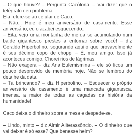
–
O que houve?
–
Pergunta Cacófona.
–
Vai dizer que o
telégrafo deu problema.
Ela refere-se ao celular de Caco.
–
Não... Hoje é meu aniversário de casamento. Esse
aniversário, eu o acabei esquecendo...
–
Eita, vejo uma montanha de merda se acumulando num
balde gigantesco prestes a entornar sobre você!
–
diz
Geraldo Hiperbolino, segurando aquilo que provavelmente
é seu décimo copo de chopp.
–
É, meu amigo. Isso já
aconteceu comigo. Chorei rios de lágrimas.
–
Não exagera
–
diz Ana Eufemismina
–
ele só ficou um
pouco desprovido de memória hoje. Não se lembrou do
detalhe da data.
–
Tá brincando?
–
diz Hiperbolino.
–
Esquecer o próprio
aniversário de casamento é uma mancada gigantesca,
imensa, a maior de todas as cagadas da história da
humanidade!
Caco deixa o dinheiro sobre a mesa e despede-se.
–
Lindo, minto
–
diz Almir Aliterassôncio.
–
O dinheiro que
vai deixar é só esse? Que benesse heim?