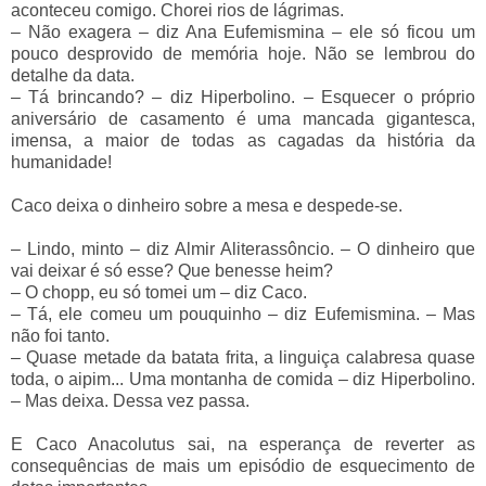
aconteceu comigo. Chorei rios de lágrimas.
–
Não exagera
–
diz Ana Eufemismina
–
ele só ficou um
pouco desprovido de memória hoje. Não se lembrou do
detalhe da data.
–
Tá brincando?
–
diz Hiperbolino.
–
Esquecer o próprio
aniversário de casamento é uma mancada gigantesca,
imensa, a maior de todas as cagadas da história da
humanidade!
Caco deixa o dinheiro sobre a mesa e despede-se.
–
Lindo, minto
–
diz Almir Aliterassôncio.
–
O dinheiro que
vai deixar é só esse? Que benesse heim?
–
O chopp, eu só tomei um
–
diz Caco.
–
Tá, ele comeu um pouquinho
–
diz Eufemismina.
–
Mas
não foi tanto.
–
Quase metade da batata frita, a linguiça calabresa quase
toda, o aipim... Uma montanha de comida
–
diz Hiperbolino.
–
Mas deixa. Dessa vez passa.
E Caco Anacolutus sai, na esperança de reverter as
consequências de mais um episódio de esquecimento de