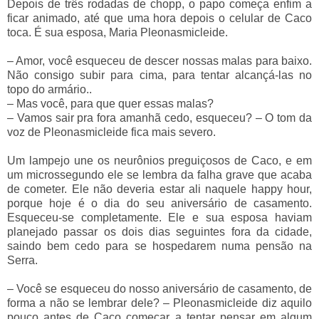
Depois de três rodadas de chopp, o papo começa enfim a
ficar animado, até que uma hora depois o celular de Caco
toca. É sua esposa, Maria Pleonasmicleide.
–
Amor, você esqueceu de descer nossas malas para baixo.
Não consigo subir para cima, para tentar alcançá-las no
topo do armário..
–
Mas você, para que quer essas malas?
–
Vamos sair pra fora amanhã cedo, esqueceu?
–
O tom da
voz de Pleonasmicleide fica mais severo.
Um lampejo une os neurônios preguiçosos de Caco, e em
um microssegundo ele se lembra da falha grave que acaba
de cometer. Ele não deveria estar ali naquele happy hour,
porque hoje é o dia do seu aniversário de casamento.
Esqueceu-se completamente. Ele e sua esposa haviam
planejado passar os dois dias seguintes fora da cidade,
saindo bem cedo para se hospedarem numa pensão na
Serra.
–
Você se esqueceu do nosso aniversário de casamento, de
forma a não se lembrar dele?
–
Pleonasmicleide diz aquilo
pouco antes de Caco começar a tentar pensar em algum