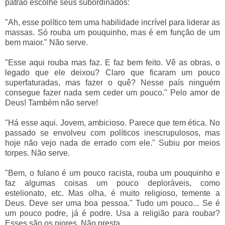
patrão escolhe seus subordinados:
"Ah, esse político tem uma habilidade incrível para liderar as
massas. Só rouba um pouquinho, mas é em função de um
bem maior." Não serve.
"Esse aqui rouba mas faz. E faz bem feito. Vê as obras, o
legado que ele deixou? Claro que ficaram um pouco
superfaturadas, mas fazer o quê? Nesse país ninguém
consegue fazer nada sem ceder um pouco." Pelo amor de
Deus! Também não serve!
"Há esse aqui. Jovem, ambicioso. Parece que tem ética. No
passado se envolveu com políticos inescrupulosos, mas
hoje não vejo nada de errado com ele." Subiu por meios
torpes. Não serve.
"Bem, o fulano é um pouco racista, rouba um pouquinho e
faz algumas coisas um pouco deploráveis, como
estelionato, etc. Mas olha, é muito religioso, temente a
Deus. Deve ser uma boa pessoa." Tudo um pouco... Se é
um pouco podre, já é podre. Usa a religião para roubar?
Esses são os piores. Não presta.