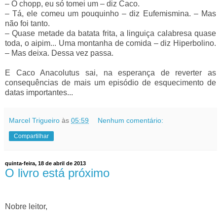
–
O chopp, eu só tomei um
–
diz Caco.
–
Tá, ele comeu um pouquinho
–
diz Eufemismina.
–
Mas
não foi tanto.
–
Quase metade da batata frita, a linguiça calabresa quase
toda, o aipim... Uma montanha de comida
–
diz Hiperbolino.
–
Mas deixa. Dessa vez passa.
E Caco Anacolutus sai, na esperança de reverter as
consequências de mais um episódio de esquecimento de
datas importantes...
Marcel Trigueiro
às
05:59
Nenhum comentário:
Compartilhar
quinta-feira, 18 de abril de 2013
O livro está próximo
Nobre leitor,