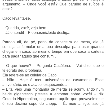
argumento.
–
Onde você está? Que barulho de ruídos é
esse?
Caco levanta-se.
–
Querida, você, veja bem...
–
Já entendi!
–
Pleonasmicleide desliga.
Parado ali, de pé, perto da cabeceira da mesa, ele já
começa a formular uma boa desculpa para usar quando
chegar em casa, ao mesmo tempo em que saca a carteira
para pagar aquilo que consumiu.
–
O que houve?
–
Pergunta Cacófona.
–
Vai dizer que o
telégrafo deu problema.
Ela refere-se ao celular de Caco.
–
Não... Hoje é meu aniversário de casamento. Esse
aniversário, eu o acabei esquecendo...
–
Eita, vejo uma montanha de merda se acumulando num
balde gigantesco prestes a entornar sobre você!
–
diz
Geraldo Hiperbolino, segurando aquilo que provavelmente
é seu décimo copo de chopp.
–
É, meu amigo. Isso já