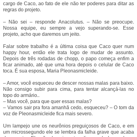
cargo de Caco, ao fato de ele não ter poderes para ditar as
regras do projeto.
–
Não sei
–
responde Anacolutus.
–
Não se preocupe.
Nossa equipe, eu sempre a vejo superando-se. Esse
projeto, acho que daremos um jeito.
Falar sobre trabalho é a última coisa que Caco quer num
happy hour, então ele trata logo de mudar de assunto.
Depois de três rodadas de chopp, o papo começa enfim a
ficar animado, até que uma hora depois o celular de Caco
toca. É sua esposa, Maria Pleonasmicleide.
–
Amor, você esqueceu de descer nossas malas para baixo.
Não consigo subir para cima, para tentar alcançá-las no
topo do armário..
–
Mas você, para que quer essas malas?
–
Vamos sair pra fora amanhã cedo, esqueceu?
–
O tom da
voz de Pleonasmicleide fica mais severo.
Um lampejo une os neurônios preguiçosos de Caco, e em
um microssegundo ele se lembra da falha grave que acaba