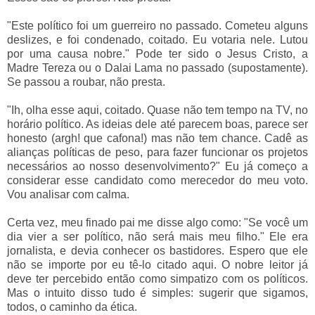
"Este político foi um guerreiro no passado. Cometeu alguns
deslizes, e foi condenado, coitado. Eu votaria nele. Lutou
por uma causa nobre." Pode ter sido o Jesus Cristo, a
Madre Tereza ou o Dalai Lama no passado (supostamente).
Se passou a roubar, não presta.
"Ih, olha esse aqui, coitado. Quase não tem tempo na TV, no
horário político. As ideias dele até parecem boas, parece ser
honesto (argh! que cafona!) mas não tem chance. Cadê as
alianças políticas de peso, para fazer funcionar os projetos
necessários ao nosso desenvolvimento?" Eu já começo a
considerar esse candidato como merecedor do meu voto.
Vou analisar com calma.
Certa vez, meu finado pai me disse algo como: "Se você um
dia vier a ser político, não será mais meu filho." Ele era
jornalista, e devia conhecer os bastidores. Espero que ele
não se importe por eu tê-lo citado aqui. O nobre leitor já
deve ter percebido então como simpatizo com os políticos.
Mas o intuito disso tudo é simples: sugerir que sigamos,
todos, o caminho da ética.