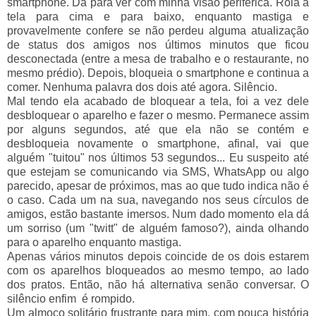
smartphone. Dá para ver com minha visão periférica. Rola a
tela para cima e para baixo, enquanto mastiga e
provavelmente confere se não perdeu alguma atualização
de status dos amigos nos últimos minutos que ficou
desconectada (entre a mesa de trabalho e o restaurante, no
mesmo prédio). Depois, bloqueia o smartphone e continua a
comer. Nenhuma palavra dos dois até agora. Silêncio.
Mal tendo ela acabado de bloquear a tela, foi a vez dele
desbloquear o aparelho e fazer o mesmo. Permanece assim
por alguns segundos, até que ela não se contém e
desbloqueia novamente o smartphone, afinal, vai que
alguém "tuitou" nos últimos 53 segundos... Eu suspeito até
que estejam se comunicando via SMS, WhatsApp ou algo
parecido, apesar de próximos, mas ao que tudo indica não é
o caso. Cada um na sua, navegando nos seus círculos de
amigos, estão bastante imersos. Num dado momento ela dá
um sorriso (um "twitt" de alguém famoso?), ainda olhando
para o aparelho enquanto mastiga.
Apenas vários minutos depois coincide de os dois estarem
com os aparelhos bloqueados ao mesmo tempo, ao lado
dos pratos. Então, não há alternativa senão conversar. O
silêncio enfim é rompido.
Um almoço solitário frustrante para mim, com pouca história