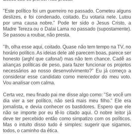
"Este político foi um guerreiro no passado. Cometeu alguns
deslizes, e foi condenado, coitado. Eu votaria nele. Lutou
por uma causa nobre." Pode ter sido o Jesus Cristo, a
Madre Tereza ou o Dalai Lama no passado (supostamente).
Se passou a roubar, não presta.
"Ih, olha esse aqui, coitado. Quase não tem tempo na TV, no
horário político. As ideias dele até parecem boas, parece ser
honesto (argh! que cafona!) mas não tem chance. Cadê as
alianças políticas de peso, para fazer funcionar os projetos
necessários ao nosso desenvolvimento?" Eu já começo a
considerar esse candidato como merecedor do meu voto.
Vou analisar com calma.
Certa vez, meu finado pai me disse algo como: "Se você um
dia vier a ser político, não será mais meu filho." Ele era
jornalista, e devia conhecer os bastidores. Espero que ele
não se importe por eu tê-lo citado aqui. O nobre leitor já
deve ter percebido então como simpatizo com os políticos.
Mas o intuito disso tudo é simples: sugerir que sigamos,
todos, o caminho da ética.