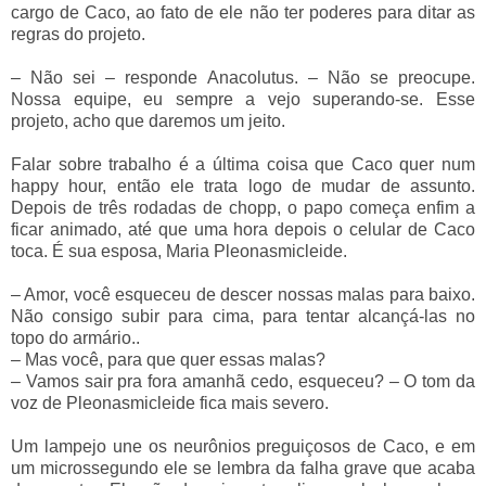
cargo de Caco, ao fato de ele não ter poderes para ditar as
regras do projeto.
–
Não sei
–
responde Anacolutus.
–
Não se preocupe.
Nossa equipe, eu sempre a vejo superando-se. Esse
projeto, acho que daremos um jeito.
Falar sobre trabalho é a última coisa que Caco quer num
happy hour, então ele trata logo de mudar de assunto.
Depois de três rodadas de chopp, o papo começa enfim a
ficar animado, até que uma hora depois o celular de Caco
toca. É sua esposa, Maria Pleonasmicleide.
–
Amor, você esqueceu de descer nossas malas para baixo.
Não consigo subir para cima, para tentar alcançá-las no
topo do armário..
–
Mas você, para que quer essas malas?
–
Vamos sair pra fora amanhã cedo, esqueceu?
–
O tom da
voz de Pleonasmicleide fica mais severo.
Um lampejo une os neurônios preguiçosos de Caco, e em
um microssegundo ele se lembra da falha grave que acaba