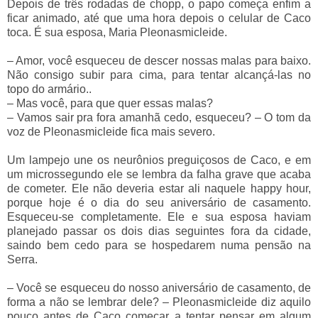
Depois de três rodadas de chopp, o papo começa enfim a
ficar animado, até que uma hora depois o celular de Caco
toca. É sua esposa, Maria Pleonasmicleide.
–
Amor, você esqueceu de descer nossas malas para baixo.
Não consigo subir para cima, para tentar alcançá-las no
topo do armário..
–
Mas você, para que quer essas malas?
–
Vamos sair pra fora amanhã cedo, esqueceu?
–
O tom da
voz de Pleonasmicleide fica mais severo.
Um lampejo une os neurônios preguiçosos de Caco, e em
um microssegundo ele se lembra da falha grave que acaba
de cometer. Ele não deveria estar ali naquele happy hour,
porque hoje é o dia do seu aniversário de casamento.
Esqueceu-se completamente. Ele e sua esposa haviam
planejado passar os dois dias seguintes fora da cidade,
saindo bem cedo para se hospedarem numa pensão na
Serra.
–
Você se esqueceu do nosso aniversário de casamento, de
forma a não se lembrar dele?
–
Pleonasmicleide diz aquilo
pouco antes de Caco começar a tentar pensar em algum