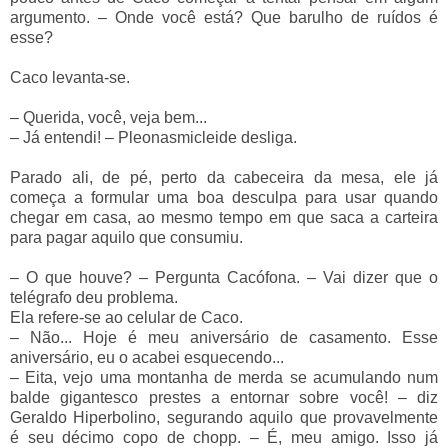
argumento.
–
Onde você está? Que barulho de ruídos é
esse?
Caco levanta-se.
–
Querida, você, veja bem...
–
Já entendi!
–
Pleonasmicleide desliga.
Parado ali, de pé, perto da cabeceira da mesa, ele já
começa a formular uma boa desculpa para usar quando
chegar em casa, ao mesmo tempo em que saca a carteira
para pagar aquilo que consumiu.
–
O que houve?
–
Pergunta Cacófona.
–
Vai dizer que o
telégrafo deu problema.
Ela refere-se ao celular de Caco.
–
Não... Hoje é meu aniversário de casamento. Esse
aniversário, eu o acabei esquecendo...
–
Eita, vejo uma montanha de merda se acumulando num
balde gigantesco prestes a entornar sobre você!
–
diz
Geraldo Hiperbolino, segurando aquilo que provavelmente
é seu décimo copo de chopp.
–
É, meu amigo. Isso já