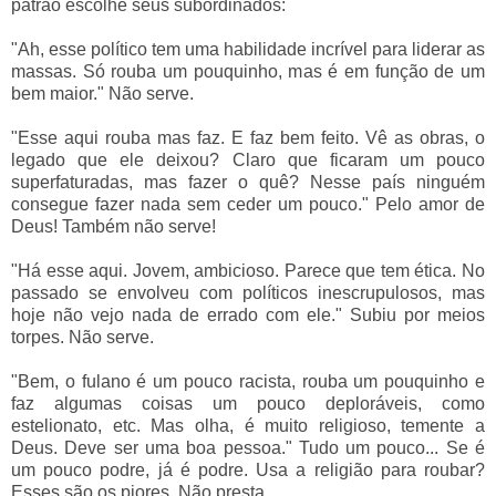
patrão escolhe seus subordinados:
"Ah, esse político tem uma habilidade incrível para liderar as
massas. Só rouba um pouquinho, mas é em função de um
bem maior." Não serve.
"Esse aqui rouba mas faz. E faz bem feito. Vê as obras, o
legado que ele deixou? Claro que ficaram um pouco
superfaturadas, mas fazer o quê? Nesse país ninguém
consegue fazer nada sem ceder um pouco." Pelo amor de
Deus! Também não serve!
"Há esse aqui. Jovem, ambicioso. Parece que tem ética. No
passado se envolveu com políticos inescrupulosos, mas
hoje não vejo nada de errado com ele." Subiu por meios
torpes. Não serve.
"Bem, o fulano é um pouco racista, rouba um pouquinho e
faz algumas coisas um pouco deploráveis, como
estelionato, etc. Mas olha, é muito religioso, temente a
Deus. Deve ser uma boa pessoa." Tudo um pouco... Se é
um pouco podre, já é podre. Usa a religião para roubar?
Esses são os piores. Não presta.