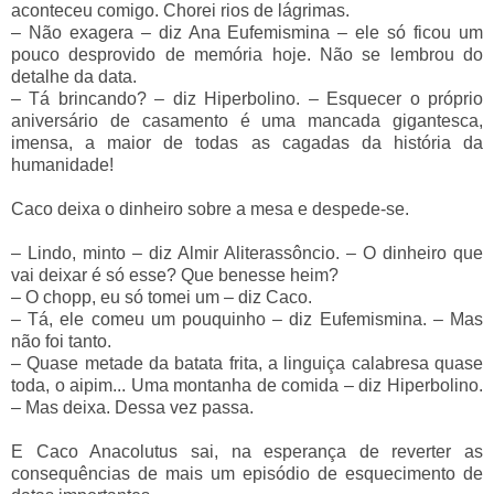
aconteceu comigo. Chorei rios de lágrimas.
–
Não exagera
–
diz Ana Eufemismina
–
ele só ficou um
pouco desprovido de memória hoje. Não se lembrou do
detalhe da data.
–
Tá brincando?
–
diz Hiperbolino.
–
Esquecer o próprio
aniversário de casamento é uma mancada gigantesca,
imensa, a maior de todas as cagadas da história da
humanidade!
Caco deixa o dinheiro sobre a mesa e despede-se.
–
Lindo, minto
–
diz Almir Aliterassôncio.
–
O dinheiro que
vai deixar é só esse? Que benesse heim?
–
O chopp, eu só tomei um
–
diz Caco.
–
Tá, ele comeu um pouquinho
–
diz Eufemismina.
–
Mas
não foi tanto.
–
Quase metade da batata frita, a linguiça calabresa quase
toda, o aipim... Uma montanha de comida
–
diz Hiperbolino.
–
Mas deixa. Dessa vez passa.
E Caco Anacolutus sai, na esperança de reverter as
consequências de mais um episódio de esquecimento de