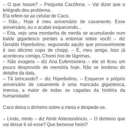
–
O que houve?
–
Pergunta Cacófona.
–
Vai dizer que o
telégrafo deu problema.
Ela refere-se ao celular de Caco.
–
Não... Hoje é meu aniversário de casamento. Esse
aniversário, eu o acabei esquecendo...
–
Eita, vejo uma montanha de merda se acumulando num
balde gigantesco prestes a entornar sobre você!
–
diz
Geraldo Hiperbolino, segurando aquilo que provavelmente
é seu décimo copo de chopp.
–
É, meu amigo. Isso já
aconteceu comigo. Chorei rios de lágrimas.
–
Não exagera
–
diz Ana Eufemismina
–
ele só ficou um
pouco desprovido de memória hoje. Não se lembrou do
detalhe da data.
–
Tá brincando?
–
diz Hiperbolino.
–
Esquecer o próprio
aniversário de casamento é uma mancada gigantesca,
imensa, a maior de todas as cagadas da história da
humanidade!
Caco deixa o dinheiro sobre a mesa e despede-se.
–
Lindo, minto
–
diz Almir Aliterassôncio.
–
O dinheiro que
vai deixar é só esse? Que benesse heim?