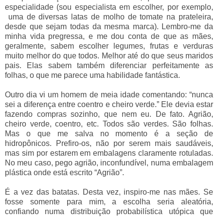
especialidade (sou especialista em escolher, por exemplo,
uma de diversas latas de molho de tomate na prateleira,
desde que sejam todas da mesma marca). Lembro-me da
minha vida pregressa, e me dou conta de que as mães,
geralmente, sabem escolher legumes, frutas e verduras
muito melhor do que todos. Melhor até do que seus maridos
pais. Elas sabem também diferenciar perfeitamente as
folhas, o que me parece uma habilidade fantástica.
Outro dia vi um homem de meia idade comentando: “nunca
sei a diferença entre coentro e cheiro verde.” Ele devia estar
fazendo compras sozinho, que nem eu. De fato. Agrião,
cheiro verde, coentro, etc. Todos são verdes. São folhas.
Mas o que me salva no momento é a seção de
hidropônicos. Prefiro-os, não por serem mais saudáveis,
mas sim por estarem em embalagens claramente rotuladas.
No meu caso, pego agrião, inconfundível, numa embalagem
plástica onde está escrito “Agrião”.
É a vez das batatas. Desta vez, inspiro-me nas mães. Se
fosse somente para mim, a escolha seria aleatória,
confiando numa distribuição probabilística utópica que