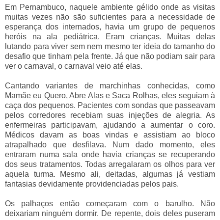
Em Pernambuco, naquele ambiente gélido onde as visitas
muitas vezes não são suficientes para a necessidade de
esperança dos internados, havia um grupo de pequenos
heróis na ala pediátrica. Eram crianças. Muitas delas
lutando para viver sem nem mesmo ter ideia do tamanho do
desafio que tinham pela frente. Já que não podiam sair para
ver o carnaval, o carnaval veio até elas.
Cantando variantes de marchinhas conhecidas, como
Mamãe eu Quero, Abre Alas e Saca Rolhas, eles seguiam à
caça dos pequenos. Pacientes com sondas que passeavam
pelos corredores recebiam suas injeções de alegria. As
enfermeiras participavam, ajudando a aumentar o coro.
Médicos davam as boas vindas e assistiam ao bloco
atrapalhado que desfilava. Num dado momento, eles
entraram numa sala onde havia crianças se recuperando
dos seus tratamentos. Todas arregalaram os olhos para ver
aquela turma. Mesmo ali, deitadas, algumas já vestiam
fantasias devidamente providenciadas pelos pais.
Os palhaços então começaram com o barulho. Não
deixariam ninguém dormir. De repente, dois deles puseram