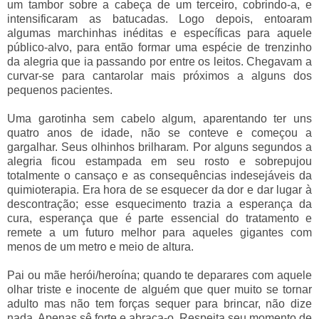
um tambor sobre a cabeça de um terceiro, cobrindo-a, e
intensificaram as batucadas. Logo depois, entoaram
algumas marchinhas inéditas e específicas para aquele
público-alvo, para então formar uma espécie de trenzinho
da alegria que ia passando por entre os leitos. Chegavam a
curvar-se para cantarolar mais próximos a alguns dos
pequenos pacientes.
Uma garotinha sem cabelo algum, aparentando ter uns
quatro anos de idade, não se conteve e começou a
gargalhar. Seus olhinhos brilharam. Por alguns segundos a
alegria ficou estampada em seu rosto e sobrepujou
totalmente o cansaço e as consequências indesejáveis da
quimioterapia. Era hora de se esquecer da dor e dar lugar à
descontração; esse esquecimento trazia a esperança da
cura, esperança que é parte essencial do tratamento e
remete a um futuro melhor para aqueles gigantes com
menos de um metro e meio de altura.
Pai ou mãe herói/heroína; quando te deparares com aquele
olhar triste e inocente de alguém que quer muito se tornar
adulto mas não tem forças sequer para brincar, não dize
nada. Apenas sê forte e abraça-o. Respeita seu momento de