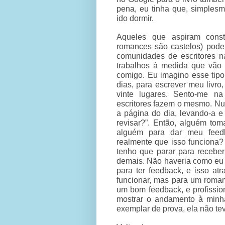
pena, eu tinha que, simplesm
ido dormir.
Aqueles que aspiram constr
romances são castelos) podem
comunidades de escritores n
trabalhos à medida que vão e
comigo. Eu imagino esse tipo
dias, para escrever meu livr
vinte lugares. Sento-me n
escritores fazem o mesmo. N
a página do dia, levando-a e
revisar?”. Então, alguém to
alguém para dar meu feedb
realmente que isso funciona?
tenho que parar para receber
demais. Não haveria como eu co
para ter feedback, e isso atr
funcionar, mas para um roman
um bom feedback, e profission
mostrar o andamento à minha
exemplar de prova, ela não te