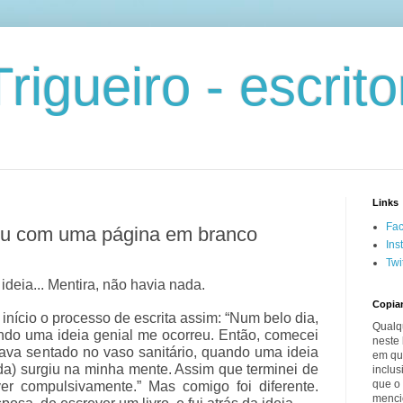
rigueiro - escrito
Links
Fa
ou com uma página em branco
Ins
Twi
ideia... Mentira, não havia nada.
Copia
início o processo de escrita assim: “Num belo dia,
Qualq
ndo uma ideia genial me ocorreu. Então, comecei
neste 
tava sentado no vaso sanitário, quando uma ideia
em qua
da) surgiu na minha mente. Assim que terminei de
inclus
que o 
er compulsivamente.” Mas comigo foi diferente.
menci