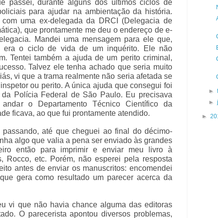
e passei, durante alguns dos últimos ciclos de
policiais para ajudar na ambientação da história.
il com uma ex-delegada da DRCI (Delegacia de
ática), que prontamente me deu o endereço de e-
delegacia. Mandei uma mensagem para ele que,
 era o ciclo de vida de um inquérito. Ele não
 Tentei também a ajuda de um perito criminal,
cesso. Talvez ele tenha achado que seria muito
liás, vi que a trama realmente não seria afetada se
inspetor ou perito. A única ajuda que consegui foi
►
da Polícia Federal de São Paulo. Eu precisava
►
ndar o Departamento Técnico Científico da
de ficava, ao que fui prontamente atendido.
►
20
e passando, até que cheguei ao final do décimo-
inha algo que valia a pena ser enviado às grandes
eiro então para imprimir e enviar meu livro à
, Rocco, etc. Porém, não esperei pela resposta
 feito antes de enviar os manuscritos: encomendei
a, que gera como resultado um parecer acerca da
eu vi que não havia chance alguma das editoras
ado. O parecerista apontou diversos problemas,