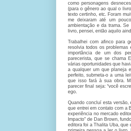
como personagens desnecessá
(para o gênero ao qual o liv
texto certinho, etc. Foram mui
me deixaram até um pouco 
ambientação e da trama. Se 
livro, pensei, então aquilo ain
Trabalhei com afinco para 
resolvia todos os problemas
importância de um dos pe
parecerista, que se chama E
várias oportunidades que havi
a qualquer um que planeja es
perfeito, submeta-o a uma lei
que isso fará à sua obra. M
parecer final seja: “você esc
ego.
Quando concluí esta versão, de
que entrei em contato com a 
experiência no mercado editor
Impacto” de Dan Brown, fundou
editora foi a Thalita Uba, que
primeira pessoa a ler o livr