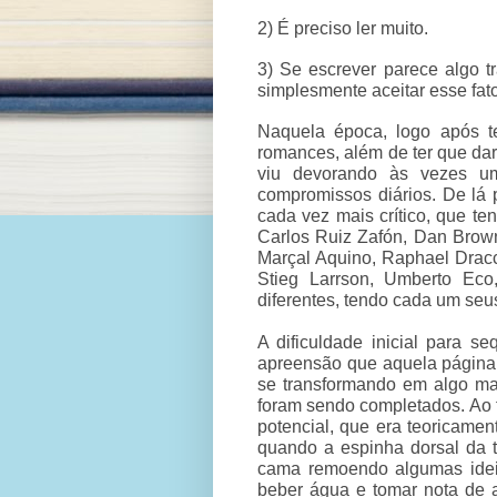
2) É preciso ler muito.
3) Se escrever parece algo t
simplesmente aceitar esse fato
Naquela época, logo após t
romances, além de ter que da
viu devorando às vezes u
compromissos diários. De lá 
cada vez mais crítico, que te
Carlos Ruiz Zafón, Dan Brow
Marçal Aquino, Raphael Drac
Stieg Larrson, Umberto Eco
diferentes, tendo cada um seus
A dificuldade inicial para 
apreensão que aquela página 
se transformando em algo mai
foram sendo completados. Ao f
potencial, que era teoricamen
quando a espinha dorsal da t
cama remoendo algumas idei
beber água e tomar nota de 