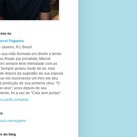
sou eu
rcel Trigueiro
 Janeiro, RJ, Brazil
 sua mãe formada em direito e tendo
eu finado pai jornalista, Marcel
iro sempre teve intimidade com as
. Sempre gostou muito de ler, mas
te depois da sugestão da sua esposa
ue ele escrevesse um livro ele deu
 à produção de sua primeira obra: "O
o alvo"; anos depois de seu
ento, foi a vez de "Cela sem portas".
u perfil completo
to
 sua mensagem.
vo do blog