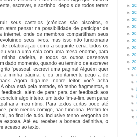
ente, escrever, e sozinho, depois de todos terem
►
20
►
20
►
20
uir seus castelos (crônicas são biscoitos, e
►
20
 atém pensar na possibilidade de participar de
a internet, onde os membros compartilham seus
►
20
voluindo seus livros, mas isso não funcionaria
►
20
 de colaboração como a seguinte cena: todos os
►
20
o, eu vou a uma sala com uma mesa enorme, para
►
20
a minha cadeira, e todos os outros dezenove
►
20
um dado momento, quando eu termino de escrever
 grito “pessoal, escrevi uma página! Alguém quer
▼
20
ma a minha página, e eu prontamente pego a de
►
ack. Agora diga-me, nobre leitor, você acha
►
 A obra está pela metade, só tenho fragmentos, e
►
 feedback, além de parar para dar feedback aos
►
ncluir algo inteiro, um texto fim-a-fim, sem parar
►
apalharia meu ritmo. Para textos curtos pode até
ce, pelo menos comigo, não funciona. Prefiro ter
►
al, ao final de tudo. Inclusive tenho vergonha de
▼
 esposa. Até eu receber a boneca definitiva, o
ve acesso ao texto.