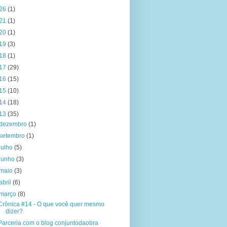
26
(1)
21
(1)
20
(1)
19
(3)
18
(1)
17
(29)
16
(15)
15
(10)
14
(18)
13
(35)
dezembro
(1)
setembro
(1)
julho
(5)
junho
(3)
maio
(3)
abril
(6)
março
(8)
Crônica #14 - O que você quer mesmo
dizer?
Parceria com o blog conjuntodaobra