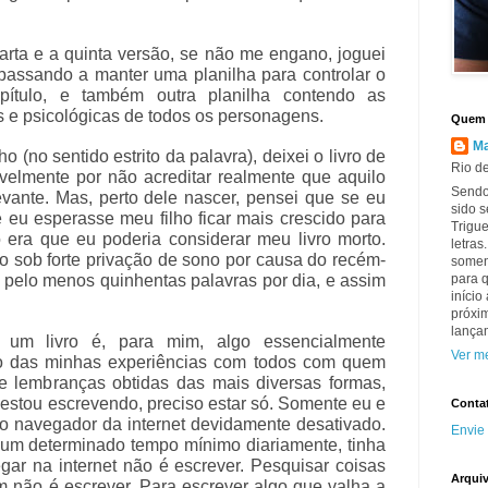
rta e a quinta versão, se não me engano, joguei
 passando a manter uma planilha para controlar o
ítulo, e também outra planilha contendo as
s e psicológicas de todos os personagens.
Quem 
Ma
 (no sentido estrito da palavra), deixei o livro de
Rio de
velmente por não acreditar realmente que aquilo
Sendo
evante. Mas, perto dele nascer, pensei que se eu
sido s
 eu esperasse meu filho ficar mais crescido para
Trigue
 era que eu poderia considerar meu livro morto.
letras
o sob forte privação de sono por causa do recém-
somen
r pelo menos quinhentas palavras por dia, e assim
para q
início
próxim
lançam
um livro é, para mim, algo essencialmente
Ver me
uso das minhas experiências com todos com quem
e lembranças obtidas das mais diversas formas,
estou escrevendo, preciso estar só. Somente eu e
Conta
 o navegador da internet devidamente desativado.
Envie
 um determinado tempo mínimo diariamente, tinha
gar na internet não é escrever. Pesquisar coisas
Arqui
m não é escrever. Para escrever algo que valha a