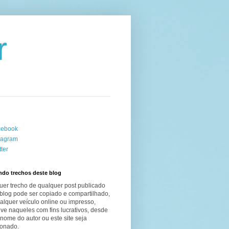
r
cebook
tagram
tter
ndo trechos deste blog
uer trecho de qualquer post publicado
blog pode ser copiado e compartilhado,
lquer veículo online ou impresso,
ive naqueles com fins lucrativos, desde
nome do autor ou este site seja
onado.