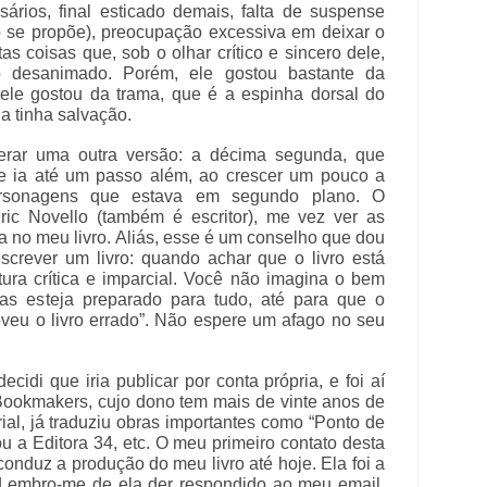
rios, final esticado demais, falta de suspense
ro se propõe), preocupação excessiva em deixar o
tas coisas que, sob o olhar crítico e sincero dele,
desanimado. Porém, ele gostou bastante da
ele gostou da trama, que é a espinha dorsal do
da tinha salvação.
gerar uma outra versão: a décima segunda, que
 e ia até um passo além, ao crescer um pouco a
rsonagens que estava em segundo plano. O
ric Novello (também é escritor), me vez ver as
a no meu livro. Aliás, esse é um conselho que dou
crever um livro: quando achar que o livro está
tura crítica e imparcial. Você não imagina o bem
as esteja preparado para tudo, até para que o
reveu o livro errado”. Não espere um afago no seu
cidi que iria publicar por conta própria, e foi aí
Bookmakers, cujo dono tem mais de vinte anos de
ial, já traduziu obras importantes como “Ponto de
 a Editora 34, etc. O meu primeiro contato desta
 conduz a produção do meu livro até hoje. Ela foi a
o. Lembro-me de ela der respondido ao meu email,