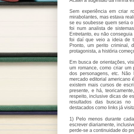
Acatei a sugestão da minha esp
Sem experiência em criar r
mirabolantes, mas estava real
se eu soubesse quem seria o 
foi num analista de sistem
Entretanto, eu não conseguia 
foi daí que veio a ideia de 
Pronto, um perito criminal, 
protagonista, a história começ
Em busca de orientações, visi
um romance, como criar um 
dos personagens, etc. Não 
mercado editorial americano é
existem mais cursos de escrit
presente, e há, teoricament
respeito, inclusive dicas de 
resultados das buscas no
destacados como links já visit
1) Pelo menos durante cada 
escrever diariamente, inclusi
perde-se a continuidade do pro