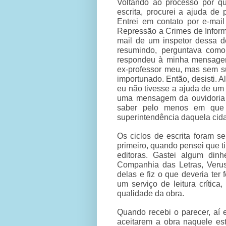
Voltando ao processo por qu
escrita, procurei a ajuda de 
Entrei em contato por e-ma
Repressão a Crimes de Inform
mail de um inspetor dessa 
resumindo, perguntava como
respondeu à minha mensagem.
ex-professor meu, mas sem su
importunado. Então, desisti. A
eu não tivesse a ajuda de um 
uma mensagem da ouvidoria 
saber pelo menos em que a
superintendência daquela cida
Os ciclos de escrita foram s
primeiro, quando pensei que t
editoras. Gastei algum dinh
Companhia das Letras, Verus
delas e fiz o que deveria ter
um serviço de leitura crític
qualidade da obra.
Quando recebi o parecer, aí 
aceitarem a obra naquele est