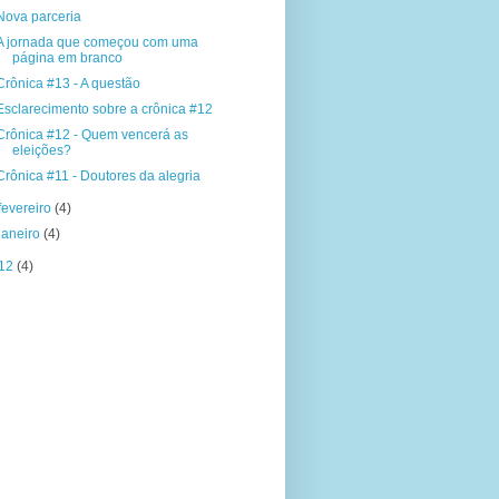
Nova parceria
A jornada que começou com uma
página em branco
Crônica #13 - A questão
Esclarecimento sobre a crônica #12
Crônica #12 - Quem vencerá as
eleições?
Crônica #11 - Doutores da alegria
fevereiro
(4)
janeiro
(4)
12
(4)