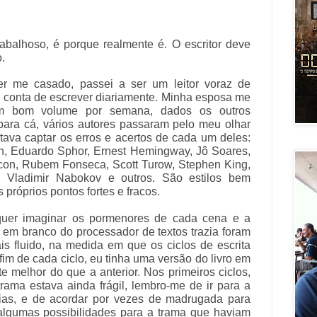
rabalhoso, é porque realmente é. O escritor deve
.
er me casado, passei a ser um leitor voraz de
r conta de escrever diariamente. Minha esposa me
m bom volume por semana, dados os outros
para cá, vários autores passaram pelo meu olhar
ntava captar os erros e acertos de cada um deles:
n, Eduardo Sphor, Ernest Hemingway, Jô Soares,
con, Rubem Fonseca, Scott Turow, Stephen King,
, Vladimir Nabokov e outros. São estilos bem
 próprios pontos fortes e fracos.
sequer imaginar os pormenores de cada cena e a
em branco do processador de textos trazia foram
s fluido, na medida em que os ciclos de escrita
im de cada ciclo, eu tinha uma versão do livro em
te melhor do que a anterior. Nos primeiros ciclos,
rama estava ainda frágil, lembro-me de ir para a
as, e de acordar por vezes de madrugada para
algumas possibilidades para a trama que haviam