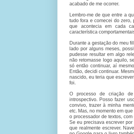
acabado de me ocorrer.
Lembro-me de que entre a qua
tudo fora e comecei do zero,
que acontecia em cada cap
característica comportamentai
Durante a gestação do meu filho
lado por alguns meses, possi
pudesse resultar em algo rel
não retomasse logo aquilo, se
só então continuar, aí mesmo
Então, decidi continuar. Mesm
nascido, eu teria que escreve
foi.
O processo de criação de 
introspectivo. Posso fazer 
convivo, trazer à minha ment
etc. Mas, no momento em que 
o processador de textos, com
Se eu precisava escrever por
que realmente escrever. Nave
no Google para o livro també