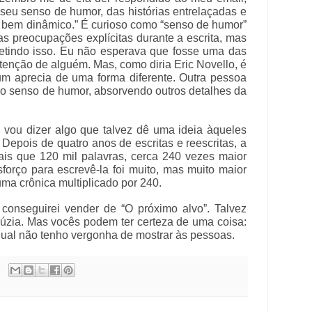
seu senso de humor, das histórias entrelaçadas e
é bem dinâmico.” É curioso como “senso de humor”
s preocupações explícitas durante a escrita, mas
etindo isso. Eu não esperava que fosse uma das
atenção de alguém. Mas, como diria Eric Novello, é
um aprecia de uma forma diferente. Outra pessoa
ao senso de humor, absorvendo outros detalhes da
, vou dizer algo que talvez dê uma ideia àqueles
 Depois de quatro anos de escritas e reescritas, a
ais que 120 mil palavras, cerca 240 vezes maior
forço para escrevê-la foi muito, mas muito maior
uma crônica multiplicado por 240.
conseguirei vender de “O próximo alvo”. Talvez
dúzia. Mas vocês podem ter certeza de uma coisa:
qual não tenho vergonha de mostrar às pessoas.