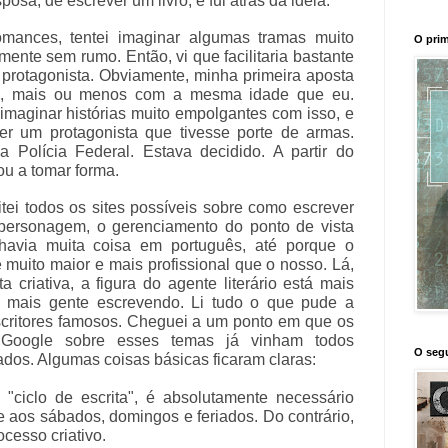
osa, de escrever um livro, e fui atrás da ideia.
omances, tentei imaginar algumas tramas muito
O prim
mente sem rumo. Então, vi que facilitaria bastante
protagonista. Obviamente, minha primeira aposta
as, mais ou menos com a mesma idade que eu.
imaginar histórias muito empolgantes com isso, e
ter um protagonista que tivesse porte de armas.
da Polícia Federal. Estava decidido. A partir do
ou a tomar forma.
tei todos os sites possíveis sobre como escrever
personagem, o gerenciamento do ponto de vista
havia muita coisa em português, até porque o
 muito maior e mais profissional que o nosso. Lá,
a criativa, a figura do agente literário está mais
e, mais gente escrevendo. Li tudo o que pude a
escritores famosos. Cheguei a um ponto em que os
 Google sobre esses temas já vinham todos
O segu
ados. Algumas coisas básicas ficaram claras:
"ciclo de escrita", é absolutamente necessário
ve aos sábados, domingos e feriados. Do contrário,
cesso criativo.