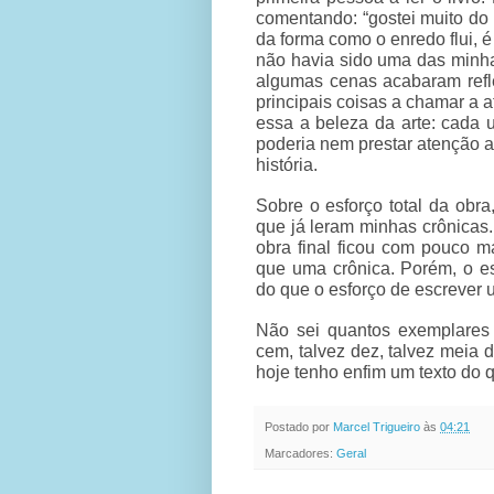
comentando: “gostei muito do 
da forma como o enredo flui, 
não havia sido uma das minha
algumas cenas acabaram refl
principais coisas a chamar a 
essa a beleza da arte: cada 
poderia nem prestar atenção 
história.
Sobre o esforço total da obra
que já leram minhas crônicas.
obra final ficou com pouco m
que uma crônica. Porém, o es
do que o esforço de escrever 
Não sei quantos exemplares 
cem, talvez dez, talvez meia 
hoje tenho enfim um texto do 
Postado por
Marcel Trigueiro
às
04:21
Marcadores:
Geral