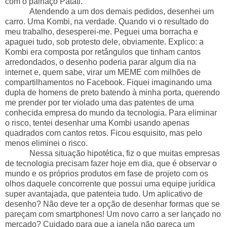
com o palhaço Patati.
Atendendo a um dos demais pedidos, desenhei um
carro. Uma Kombi, na verdade. Quando vi o resultado do
meu trabalho, desesperei-me. Peguei uma borracha e
apaguei tudo, sob protesto dele, obviamente. Explico: a
Kombi era composta por retângulos que tinham cantos
arredondados, o desenho poderia parar algum dia na
internet e, quem sabe, virar um MEME com milhões de
compartilhamentos no Facebook. Fiquei imaginando uma
dupla de homens de preto batendo à minha porta, querendo
me prender por ter violado uma das patentes de uma
conhecida empresa do mundo da tecnologia. Para eliminar
o risco, tentei desenhar uma Kombi usando apenas
quadrados com cantos retos. Ficou esquisito, mas pelo
menos eliminei o risco.
Nessa situação hipotética, fiz o que muitas empresas
de tecnologia precisam fazer hoje em dia, que é observar o
mundo e os próprios produtos em fase de projeto com os
olhos daquele concorrente que possui uma equipe jurídica
super avantajada, que patenteia tudo. Um aplicativo de
desenho? Não deve ter a opção de desenhar formas que se
pareçam com smartphones! Um novo carro a ser lançado no
mercado? Cuidado para que a janela não pareça um