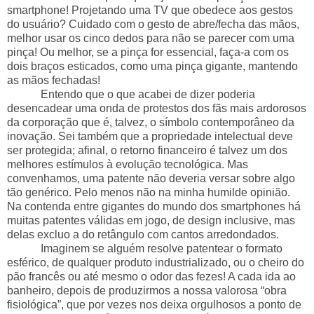
smartphone! Projetando uma TV que obedece aos gestos
do usuário? Cuidado com o gesto de abre/fecha das mãos,
melhor usar os cinco dedos para não se parecer com uma
pinça! Ou melhor, se a pinça for essencial, faça-a com os
dois braços esticados, como uma pinça gigante, mantendo
as mãos fechadas!
Entendo que o que acabei de dizer poderia
desencadear uma onda de protestos dos fãs mais ardorosos
da corporação que é, talvez, o símbolo contemporâneo da
inovação. Sei também que a propriedade intelectual deve
ser protegida; afinal, o retorno financeiro é talvez um dos
melhores estímulos à evolução tecnológica. Mas
convenhamos, uma patente não deveria versar sobre algo
tão genérico. Pelo menos não na minha humilde opinião.
Na contenda entre gigantes do mundo dos smartphones há
muitas patentes válidas em jogo, de design inclusive, mas
delas excluo a do retângulo com cantos arredondados.
Imaginem se alguém resolve patentear o formato
esférico, de qualquer produto industrializado, ou o cheiro do
pão francês ou até mesmo o odor das fezes! A cada ida ao
banheiro, depois de produzirmos a nossa valorosa “obra
fisiológica”, que por vezes nos deixa orgulhosos a ponto de