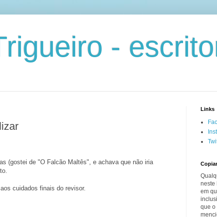
rigueiro - escrito
Links
Fa
lizar
Ins
Twi
ias (gostei de "O Falcão Maltês", e achava que não iria
Copia
to.
Qualq
neste 
aos cuidados finais do revisor.
em qua
inclus
que o 
menci