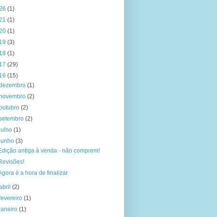
26
(1)
21
(1)
20
(1)
19
(3)
18
(1)
17
(29)
16
(15)
dezembro
(1)
novembro
(2)
outubro
(2)
setembro
(2)
julho
(1)
junho
(3)
Edição antiga à venda - não comprem!
Revisões!
Agora é a hora de finalizar
abril
(2)
fevereiro
(1)
janeiro
(1)