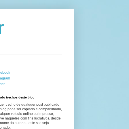
r
cebook
tagram
tter
ndo trechos deste blog
uer trecho de qualquer post publicado
blog pode ser copiado e compartilhado,
lquer veículo online ou impresso,
ive naqueles com fins lucrativos, desde
nome do autor ou este site seja
onado.