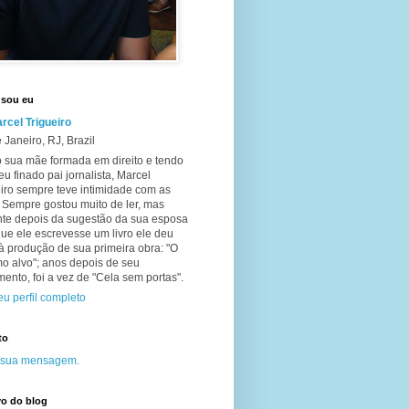
sou eu
rcel Trigueiro
 Janeiro, RJ, Brazil
 sua mãe formada em direito e tendo
eu finado pai jornalista, Marcel
iro sempre teve intimidade com as
. Sempre gostou muito de ler, mas
te depois da sugestão da sua esposa
ue ele escrevesse um livro ele deu
 à produção de sua primeira obra: "O
o alvo"; anos depois de seu
ento, foi a vez de "Cela sem portas".
u perfil completo
to
 sua mensagem.
vo do blog