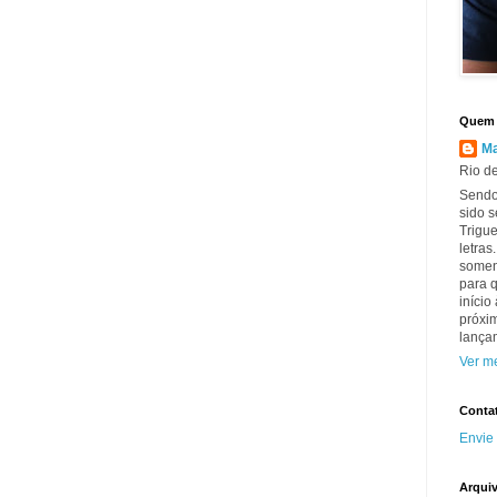
Quem 
Ma
Rio de
Sendo
sido s
Trigue
letras
somen
para q
início
próxim
lançam
Ver me
Conta
Envie
Arqui